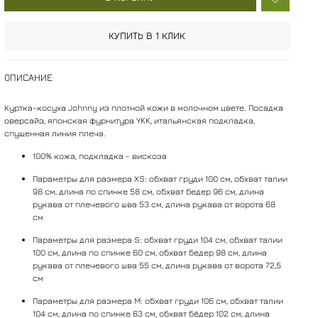
КУПИТЬ В 1 КЛИК
ОПИСАНИЕ
Куртка-косуха Johnny из плотной кожи в молочном цвете. Посадка
оверсайз, японская фурнитура YKK, итальянская подкладка,
спущенная линия плеча.
100% кожа, подкладка - вискоза
Параметры для размера XS: обхват груди 100 см, обхват талии
98 см, длина по спинке 58 см, обхват бедер 96 см, длина
рукава от плечевого шва 53 см, длина рукава от ворота 68
см
Параметры для размера S: обхват груди 104 см, обхват талии
100 см, длина по спинке 60 см, обхват бедер 98 см, длина
рукава от плечевого шва 55 см, длина рукава от ворота 72,5
см
Параметры для размера M: обхват груди 106 см, обхват талии
104 см, длина по спинке 63 см, обхват бёдер 102 см, длина